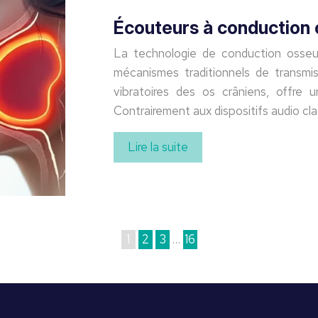
Écouteurs à conduction 
La technologie de conduction osseus
mécanismes traditionnels de transmis
vibratoires des os crâniens, offre 
Contrairement aux dispositifs audio cla
Lire la suite
1
2
3
…
16