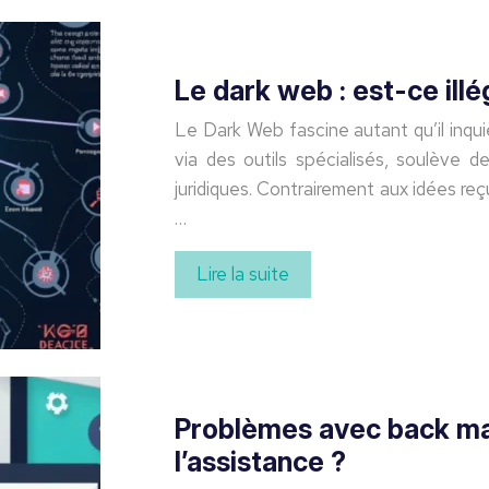
Le dark web : est-ce illé
Le Dark Web fascine autant qu’il inqu
via des outils spécialisés, soulève d
juridiques. Contrairement aux idées re
…
Lire la suite
Problèmes avec back mar
l’assistance ?